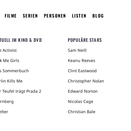
FILME
SERIEN
PERSONEN
LISTEN
BLOG
TUELL IM KINO & DVD
POPULÄRE STARS
 Activist
Sam Neill
k Me Girls
Keanu Reeves
s Sommerbuch
Clint Eastwood
lin Kills Me
Christopher Nolan
r Teufel trägt Prada 2
Edward Norton
rnberg
Nicolas Cage
elter
Christian Bale