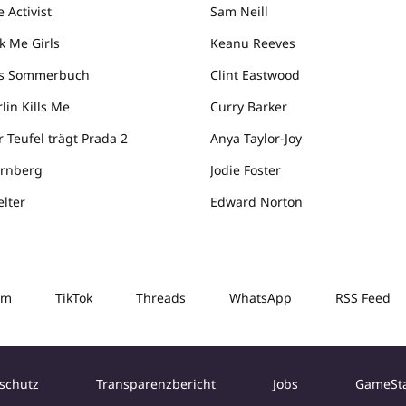
 Activist
Sam Neill
k Me Girls
Keanu Reeves
s Sommerbuch
Clint Eastwood
lin Kills Me
Curry Barker
r Teufel trägt Prada 2
Anya Taylor-Joy
rnberg
Jodie Foster
elter
Edward Norton
am
TikTok
Threads
WhatsApp
RSS Feed
schutz
Transparenzbericht
Jobs
GameSt