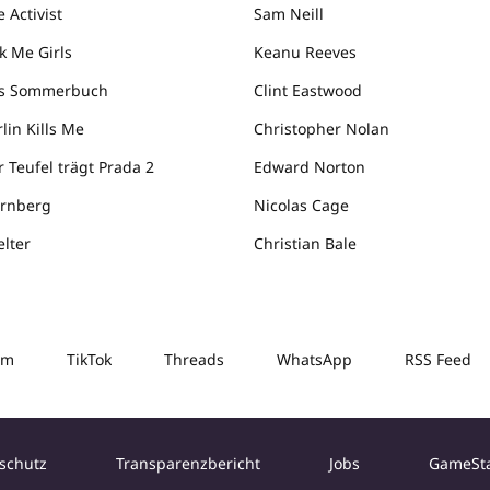
 Activist
Sam Neill
k Me Girls
Keanu Reeves
s Sommerbuch
Clint Eastwood
lin Kills Me
Christopher Nolan
r Teufel trägt Prada 2
Edward Norton
rnberg
Nicolas Cage
elter
Christian Bale
am
TikTok
Threads
WhatsApp
RSS Feed
schutz
Transparenzbericht
Jobs
GameSt