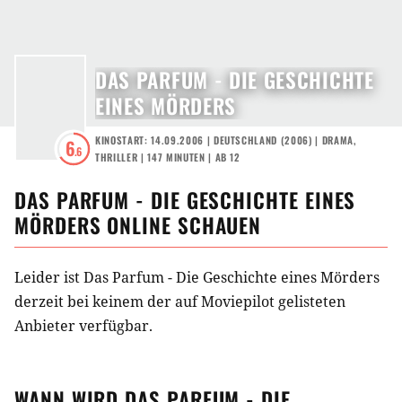
DAS PARFUM - DIE GESCHICHTE
EINES MÖRDERS
KINOSTART: 14.09.2006
|
DEUTSCHLAND
(
2006
) |
DRAMA
,
6
.6
THRILLER
| 147 MINUTEN
|
AB 12
DAS PARFUM - DIE GESCHICHTE EINES
MÖRDERS
ONLINE SCHAUEN
Leider ist Das Parfum - Die Geschichte eines Mörders
derzeit bei keinem der auf Moviepilot gelisteten
Anbieter verfügbar.
WANN WIRD
DAS PARFUM - DIE