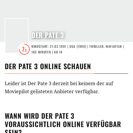
DER PATE 3
KINOSTART: 21.02.1991
|
USA
(
1990
) |
THRILLER
,
MAFIAFILM
|
7
.5
163 MINUTEN
|
AB 16
DER PATE 3
ONLINE SCHAUEN
Leider ist Der Pate 3 derzeit bei keinem der auf
Moviepilot gelisteten Anbieter verfügbar.
WANN WIRD
DER PATE 3
VORAUSSICHTLICH ONLINE VERFÜGBAR
SEIN?