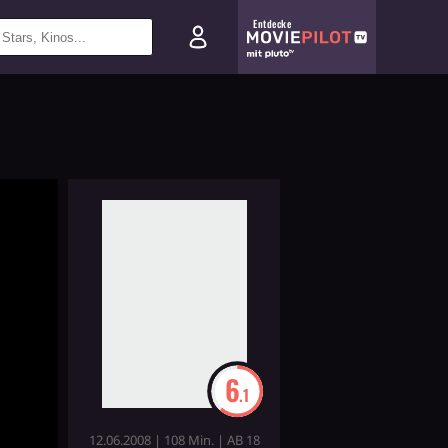
Entdecke
6
.1
12.06.2008 | 108 Min. | AB 18