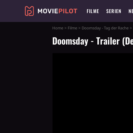
FILME
SERIEN
N
Home
Filme
Doomsday - Tag der Rache
Doomsday - Trailer (D