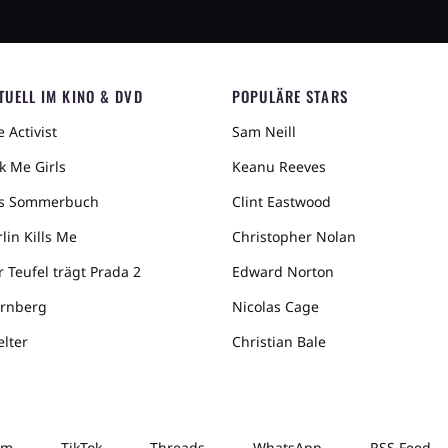
TUELL IM KINO & DVD
POPULÄRE STARS
 Activist
Sam Neill
k Me Girls
Keanu Reeves
s Sommerbuch
Clint Eastwood
lin Kills Me
Christopher Nolan
r Teufel trägt Prada 2
Edward Norton
rnberg
Nicolas Cage
elter
Christian Bale
am
TikTok
Threads
WhatsApp
RSS Feed