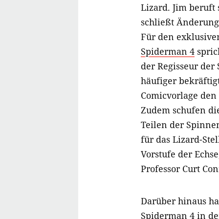
Lizard. Jim beruft 
schließt Änderung
Für den exklusiven
Spiderman 4
spric
der Regisseur der
häufiger bekräfti
Comicvorlage den 
Zudem schufen die
Teilen der Spinn
für das Lizard-Ste
Vorstufe der Echse
Professor Curt Con
Darüber hinaus h
Spiderman 4
in de