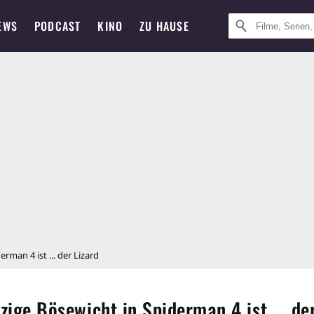
EWS
PODCAST
KINO
ZU HAUSE
rman 4 ist ... der Lizard
zige Bösewicht in Spiderman 4 ist ... de