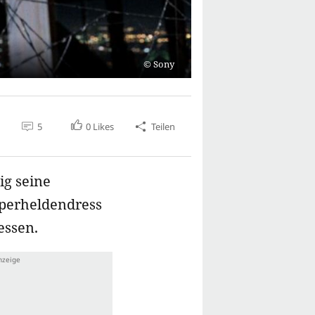
Sony
5
0
Likes
Teilen
ig seine
uperheldendress
essen.