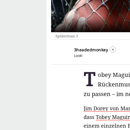
Spiderman 3
3headedmonkey
Look!
T
obey Maguie
Rückenmusk
zu passen – im n
Jim Dorey von Mar
dass
Tobey Magui
einem einzelnen 