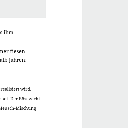
s ihm.
iner fiesen
alb Jahren:
ealisiert wird.
oot. Der Bösewicht
n/Mensch-Mischung