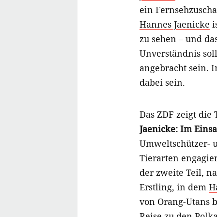
ein Fernsehzusch
Hannes Jaenicke
i
zu sehen – und das
Unverständnis soll
angebracht sein. 
dabei sein.
Das ZDF zeigt die
Jaenicke: Im Einsa
Umweltschützer- u
Tierarten engagier
der zweite Teil, 
Erstling, in dem
H
von Orang-Utans b
Reise zu den Polk