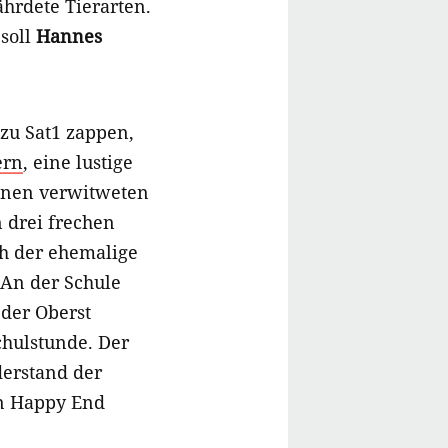
hrdete Tierarten.
 soll
Hannes
zu Sat1 zappen,
ern
, eine lustige
einen verwitweten
n drei frechen
ch der ehemalige
 An der Schule
 der Oberst
chulstunde. Der
erstand der
in Happy End