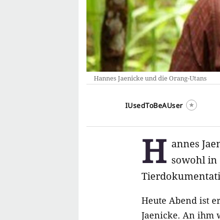
Hannes Jaenicke und die Orang-Utans
IUsedToBeAUser
H
annes Jae
sowohl in 
Tierdokumentatio
Heute Abend ist e
Jaenicke
. An ihm 