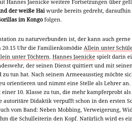
it Hannes Jaenicke weitere Fortsetzungen über gefä
und der weiße Hai
wurde bereits gedreht, daraufhin
Gorillas im Kongo
folgen.
tion zu naturverbunden ist, der kann auch gerne 
m 20.15 Uhr die Familienkomödie
Allein unter Schül
lein unter Töchtern
.
Hannes Jaenicke
spielt darin 
deswehr, der seinen Dienst quittiert und mit seine
d zu tun hat. Nach seinem Armeeausstieg möchte si
eu orientieren und nimmt eine Stelle als Lehrer an.
einer 10. Klasse zu tun, die mehr kampferprobt als
e autoritäre Didaktik verpufft schon in den ersten S
hbuch vom Band: Neben Mobbing, Verweigerung, Wid
ihm die Schulleiterin den Kopf. Natürlich wird es e