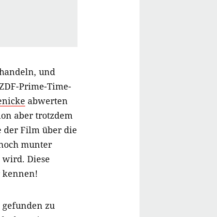
 handeln, und
h ZDF-Prime-Time-
enicke
abwerten
ion aber trotzdem
e der Film über die
 noch munter
 wird. Diese
r kennen!
 gefunden zu