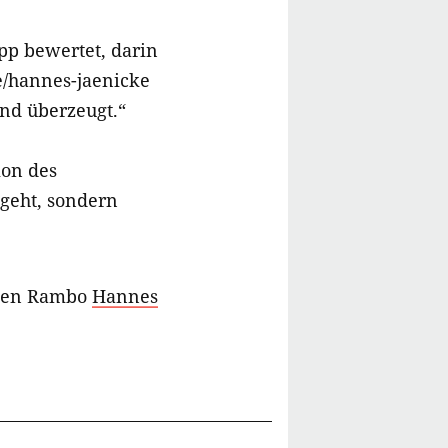
pp bewertet, darin
e/hannes-jaenicke
und überzeugt.“
ion des
geht, sondern
schen Rambo
Hannes