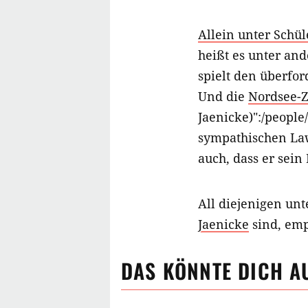
Allein unter Schü
heißt es unter an
spielt den überfo
Und die
Nordsee-Z
Jaenicke)":/people
sympathischen Law
auch, dass er sein
All diejenigen un
Jaenicke
sind, emp
DAS KÖNNTE DICH A