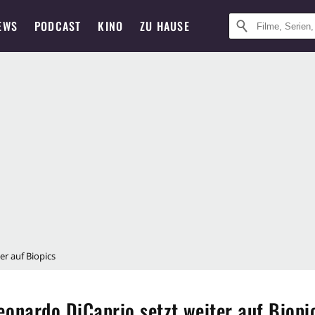
EWS
PODCAST
KINO
ZU HAUSE
er auf Biopics
eonardo DiCaprio setzt weiter auf Biopi