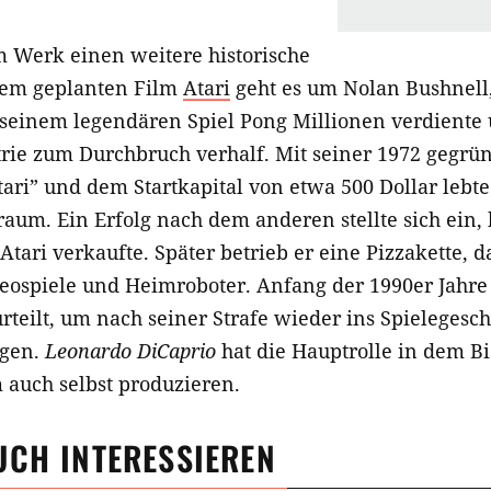
m Werk einen weitere historische
dem geplanten Film
Atari
geht es um Nolan Bushnell,
 seinem legendären Spiel Pong Millionen verdiente
trie zum Durchbruch verhalf. Mit seiner 1972 gegrü
ari” und dem Startkapital von etwa 500 Dollar lebte
um. Ein Erfolg nach dem anderen stellte sich ein, 
Atari verkaufte. Später betrieb er eine Pizzakette, 
deospiele und Heimroboter. Anfang der 1990er Jahr
teilt, um nach seiner Strafe wieder ins Spielegesch
igen.
Leonardo DiCaprio
hat die Hauptrolle in dem 
 auch selbst produzieren.
UCH INTERESSIEREN