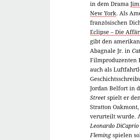
in dem Drama
Jim
New York
. Als Am
französischen Dic
Eclipse – Die Aff
gibt den amerikan
Abagnale Jr. in
Ca
Filmproduzenten
auch als Luftfahr
Geschichtsschreib
Jordan Belfort in 
Street
spielt er de
Stratton Oakmont,
verurteilt wurde.
Leonardo DiCaprio
Fleming
spielen sol