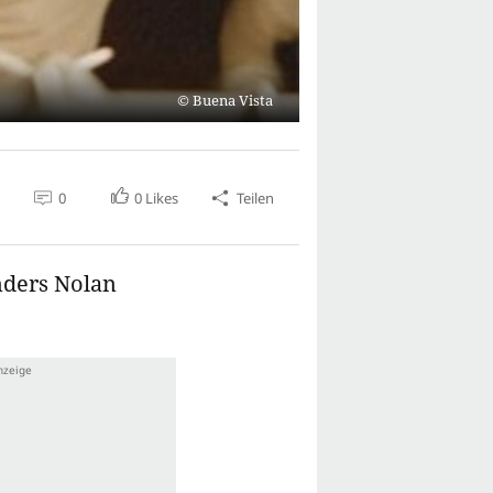
Buena Vista
0
0
Likes
Teilen
nders Nolan