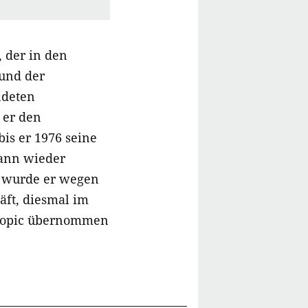
 der in den
 und der
ndeten
 er den
bis er 1976 seine
dann wieder
e wurde er wegen
äft, diesmal im
Biopic übernommen