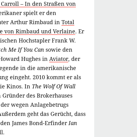
 Carroll – In den Straßen von
erikaner spielt er den
hter Arthur Rimbaud in
Total
äre von Rimbaud und Verlaine
. Er
ischen Hochstapler Frank W.
tch Me If You Can
sowie den
 Howard Hughes in
Aviator
, der
tlegende in die amerikanische
ung eingeht. 2010 kommt er als
die Kinos. In
The Wolf Of Wall
n Gründer des Brokerhauses
 der wegen Anlagebetrugs
 Außerdem geht das Gerücht, dass
den James Bond-Erfinder
Ian
l.