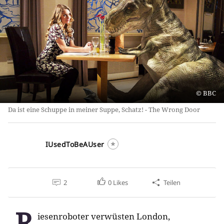
BBC
Da ist eine Schuppe in meiner Suppe, Schatz! - The Wrong Door
IUsedToBeAUser
2
0
Likes
Teilen
R
iesenroboter verwüsten London,