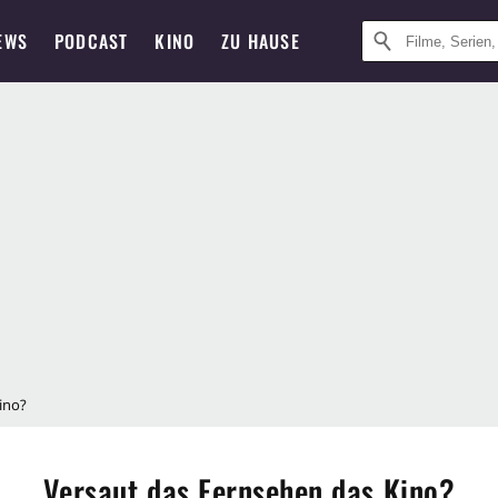
EWS
PODCAST
KINO
ZU HAUSE
ino?
Versaut das Fernsehen das Kino?