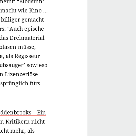
meint: “Blödsinn:
gemacht wie Kino …
, billiger gemacht
s: “Auch epische
das Drehmaterial
blasen müsse,
, als Regisseur
ubsauger’ sowieso
en Lizenzerlöse
sprünglich fürs
ddenbrooks – Ein
en Kritikern nicht
icht mehr, als