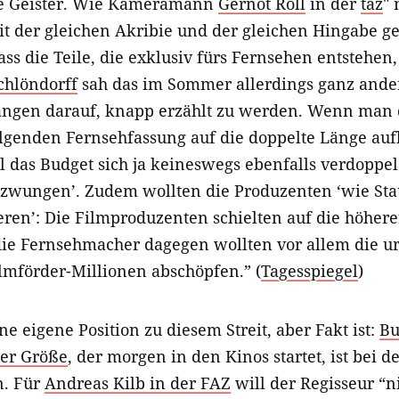
die Geister. Wie Kameramann
Gernot Roll
in der
taz
" 
t der gleichen Akribie und der gleichen Hingabe 
 dass die Teile, die exklusiv fürs Fernsehen entstehen
chlöndorff
sah das im Sommer allerdings ganz ander
ängen darauf, knapp erzählt zu werden. Wenn man 
lgenden Fernsehfassung auf die doppelte Länge auf
 das Budget sich ja keineswegs ebenfalls verdoppele
zwungen’. Zudem wollten die Produzenten ‘wie Sta
eeren’: Die Filmproduzenten schielten auf die höher
die Fernsehmacher dagegen wollten vor allem die ur
lmförder-Millionen abschöpfen.” (
Tagesspiegel
)
ne eigene Position zu diesem Streit, aber Fakt ist:
Bu
ger Größe
, der morgen in den Kinos startet, ist bei d
. Für
Andreas Kilb in der FAZ
will der Regisseur “n