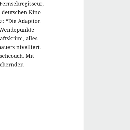
Fernsehregisseur,
m deutschen Kino
t: “Die Adaption
re Wendepunkte
aftskrimi, alles
uers nivelliert.
sehcouch. Mit
uchernden