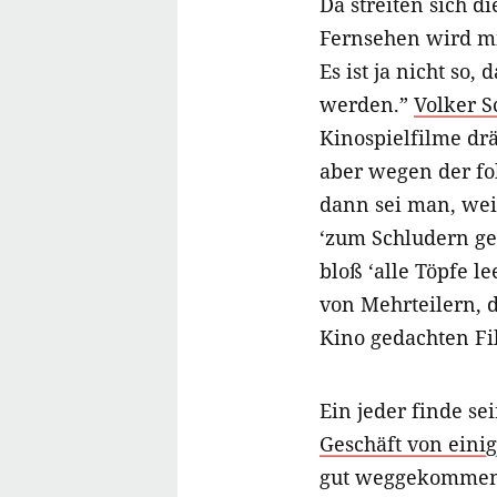
Da streiten sich 
Fernsehen wird mi
Es ist ja nicht so,
werden.”
Volker S
Kinospielfilme dr
aber wegen der fo
dann sei man, weil
‘zum Schludern ge
bloß ‘alle Töpfe l
von Mehrteilern, 
Kino gedachten Fi
Ein jeder finde sei
Geschäft von eini
gut weggekommen