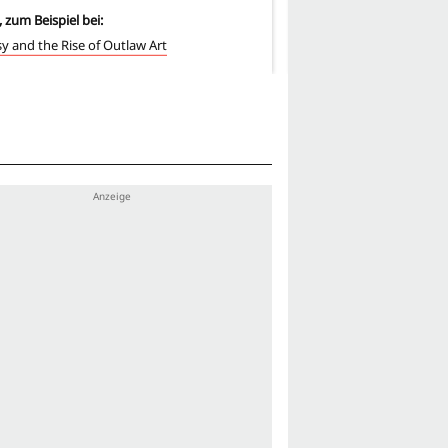
, zum Beispiel bei:
1
-mal, zum Beispiel bei:
y and the Rise of Outlaw Art
Banksy and the Rise of 