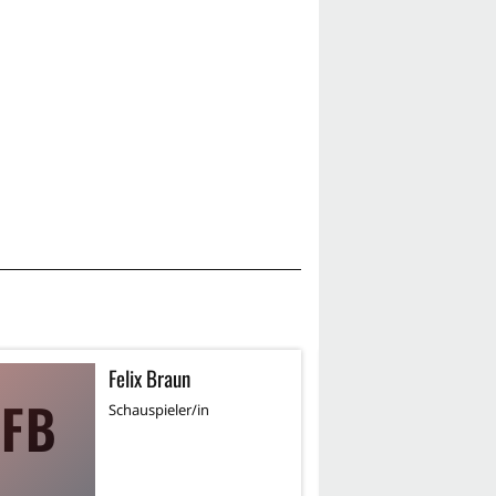
Felix Braun
E
FB
EE
Schauspieler/in
Re