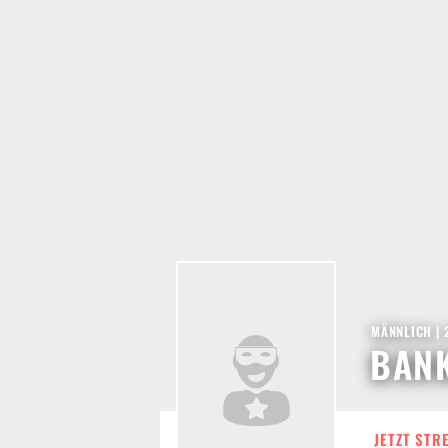
MÄNNLICH | 
BAN
JETZT STR