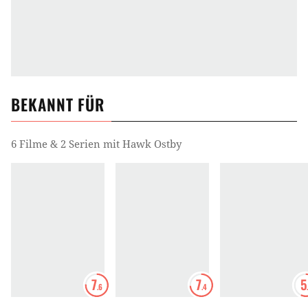
BEKANNT FÜR
6 Filme & 2 Serien mit Hawk Ostby
7
7
5
.6
.4