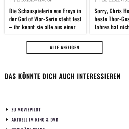
27.03.2026 - 12:40 Uhr
26.12.2022 - 13:
Die Schauspielerin von Freya in
Sorry, Chris H
der God of War-Serie steht fest
beste Thor-Ge
– ihr kennt sie alle aus einer
Jahres hat nic
legendäreren Abenteuerserie
zu tun
ALLE ANZEIGEN
DAS KÖNNTE DICH AUCH INTERESSIEREN
ZU MOVIEPILOT
AKTUELL IM KINO & DVD