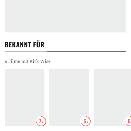
BEKANNT FÜR
6 Filme mit Kirk Wise
7
6
6
.2
.7