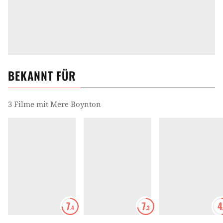
BEKANNT FÜR
3 Filme mit Mere Boynton
7
7
4
.4
.3