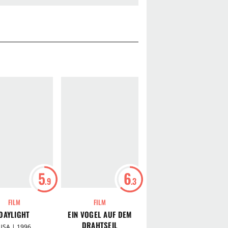
5
6
4
.9
.3
.6
FILM
FILM
FILM
DAYLIGHT
EIN VOGEL AUF DEM
STEALTH - UNTER DEM
DRAHTSEIL
RADAR
USA | 1996