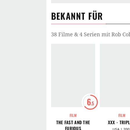
BEKANNT FÜR
38 Filme & 4 Serien mit Rob C
6
.5
FILM
FILM
THE FAST AND THE
XXX - TRIPL
FURIOUS
USA | 200