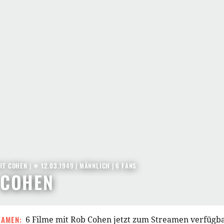
RT COHEN |
✶ 12.03.1949
| MÄNNLICH | 6 FANS
 COHEN
EAMEN:
6 Filme mit Rob Cohen jetzt zum Streamen verfügb