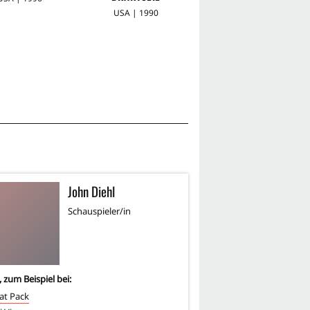
USA | 1990
USA | 2005
John Diehl
T
TL
Schauspieler/in
Sc
, zum Beispiel bei:
2
-mal, zum Beispiel bei:
at Pack
xXx - Triple X