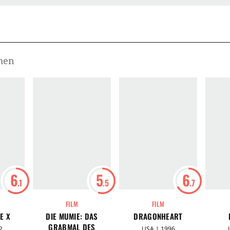
ohen
6
5
6
.1
.5
.7
FILM
FILM
E X
DIE MUMIE: DAS
DRAGONHEART
GRABMAL DES
2
USA | 1996