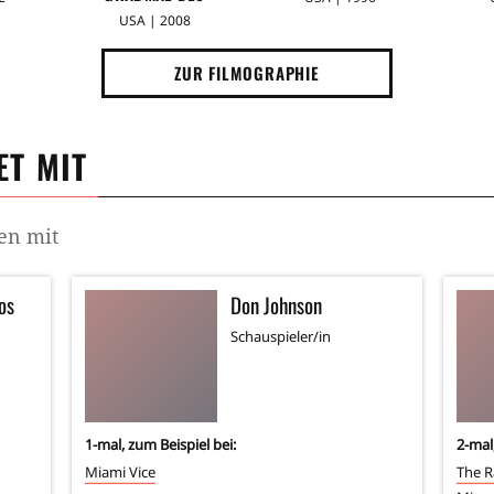
DRACHENKAISERS
USA | 2008
ZUR FILMOGRAPHIE
T MIT
en mit
os
Don Johnson
Schauspieler/in
1
-mal, zum Beispiel bei:
2
-mal
Miami Vice
The R