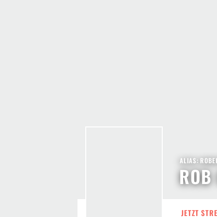
ALIAS: ROBE
ROB
JETZT STR