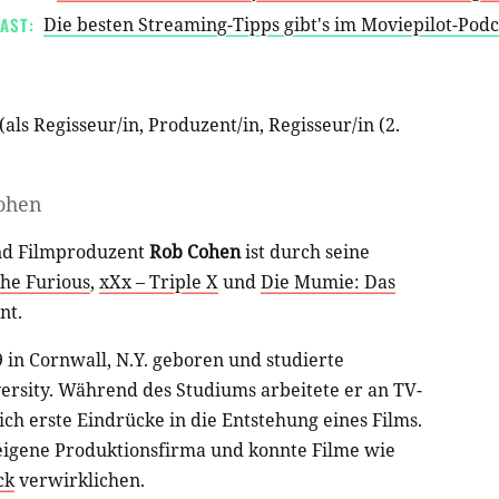
AST:
Die besten Streaming-Tipps gibt's im Moviepilot-Pod
(als
Regisseur/in
,
Produzent/in
,
Regisseur/in (2.
ohen
nd Filmproduzent
Rob Cohen
ist durch seine
the Furious
,
xXx – Triple X
und
Die Mumie: Das
nt.
in Cornwall, N.Y. geboren und studierte
ersity. Während des Studiums arbeitete er an TV-
ch erste Eindrücke in die Entstehung eines Films.
 eigene Produktionsfirma und konnte Filme wie
ck
verwirklichen.