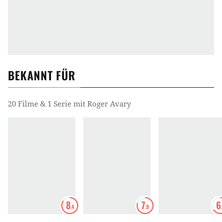
BEKANNT FÜR
20 Filme & 1 Serie mit Roger Avary
8
7
6
.4
.9