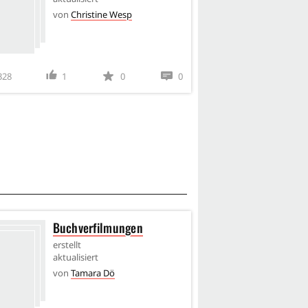
von
Christine Wesp
von
C
328
1
0
0
1208
1
Buchverfilmungen
Fest
erstellt
erstel
aktualisiert
aktual
von
Tamara Dö
von
F