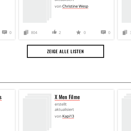
von
Christine Wesp
0
804
2
0
0
ZEIGE ALLE LISTEN
s
X Men Filme
erstellt
aktualisiert
von
Kapi13