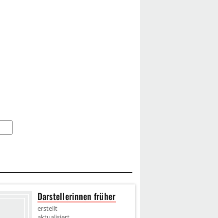
Darstellerinnen früher
Dars
erstellt
erstel
aktualisiert
aktual