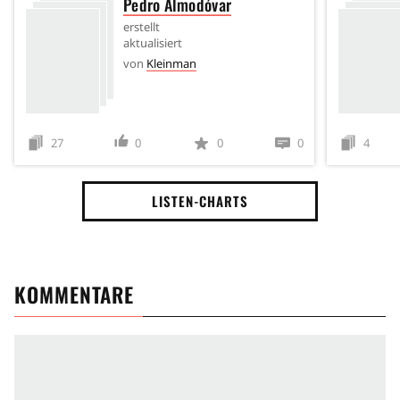
Pedro Almodóvar
erstellt
aktualisiert
von
Kleinman
27
0
0
0
4
LISTEN-CHARTS
KOMMENTARE