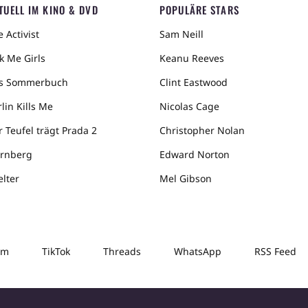
TUELL IM KINO & DVD
POPULÄRE STARS
 Activist
Sam Neill
k Me Girls
Keanu Reeves
s Sommerbuch
Clint Eastwood
lin Kills Me
Nicolas Cage
r Teufel trägt Prada 2
Christopher Nolan
rnberg
Edward Norton
elter
Mel Gibson
am
TikTok
Threads
WhatsApp
RSS Feed