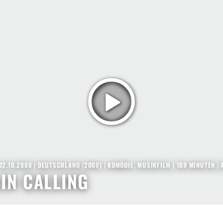
02.10.2008
|
DEUTSCHLAND
(
2008
) |
KOMÖDIE
,
MUSIKFILM
| 109 MINUTEN
|
IN CALLING