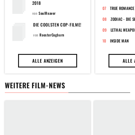
2018
TRUE ROMANCE
von
SoulReaver
ZODIAC - DIE S
DIE COOLSTEN COP-FILME!
von
RoosterCogburn
INSIDE MAN
ALLE ANZEIGEN
ALLE 
WEITERE FILM-NEWS