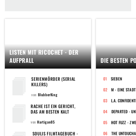
LISTEN MIT RICOCHET - DER
AUFPRALL
DIE BESTEN PO
SERIENMÖRDER (SERIAL
SIEBEN
KILLERS)
M - EINE STAD
von
BlubberKing
L.A. CONFIDENT
RACHE IST EIN GERICHT,
DAS AM BESTEN KALT
DEPARTED - UN
SERVIERT WIRD...
von
Hartigan85
HOT FUZZ - ZW
SOULIS FILMTAGEBUCH -