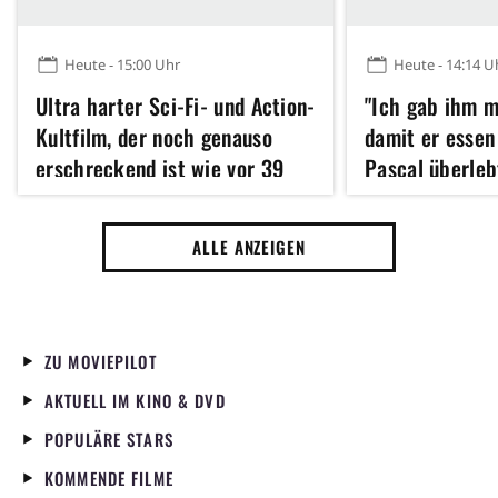
Heute - 15:00 Uhr
Heute - 14:14 U
Ultra harter Sci-Fi- und Action-
"Ich gab ihm m
Kultfilm, der noch genauso
damit er essen
erschreckend ist wie vor 39
Pascal überleb
Jahren, streamt bei HBO Max
dank Sarah Pau
noch kein Star
ALLE ANZEIGEN
ZU MOVIEPILOT
AKTUELL IM KINO & DVD
POPULÄRE STARS
KOMMENDE FILME