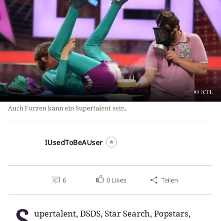
RTL
Auch Furzen kann ein Supertalent sein.
IUsedToBeAUser
6
0
Likes
Teilen
S
upertalent, DSDS, Star Search, Popstars,