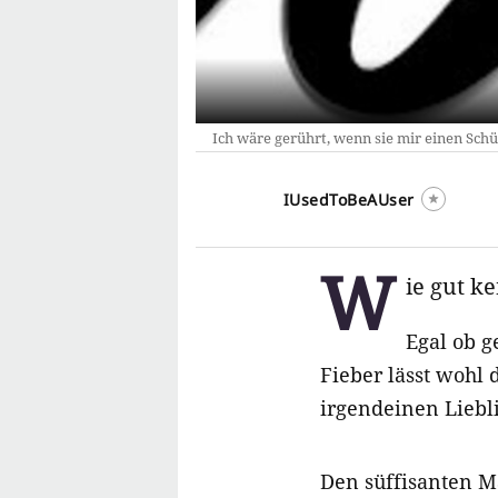
Ich wäre gerührt, wenn sie mir einen Sch
IUsedToBeAUser
W
ie gut k
Egal ob g
Fieber lässt wohl 
irgendeinen Liebl
Den süffisanten 