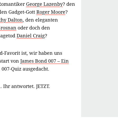
Romantiker
George Lazenby
? den
len Gadget-Gott
Roger Moore
?
thy Dalton
, den eleganten
Brosnan
oder doch den
lagetod
Daniel Craig
?
-Favorit ist, wir haben uns
start von
James Bond 007 – Ein
 007-Quiz ausgedacht.
. Ihr antwortet. JETZT.