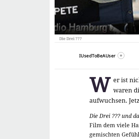
Die Drei ???
IUsedToBeAUser
W
er ist n
waren di
aufwuchsen. Jetz
Die Drei ??? und da
Film dem viele Ha
gemischten Gefüh