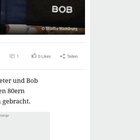
Studio Hamburg
1
0
Likes
Teilen
Peter und Bob
den 80ern
 gebracht.