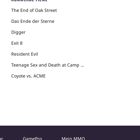
The End of Oak Street
Das Ende der Sterne
Digger
Exit 8
Resident Evil
Teenage Sex and Death at Camp Miasma
Coyote vs. ACME
ar
GamePro
Mein MMO