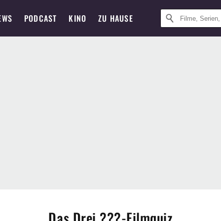
EWS
PODCAST
KINO
ZU HAUSE
Das Drei ???-Filmquiz