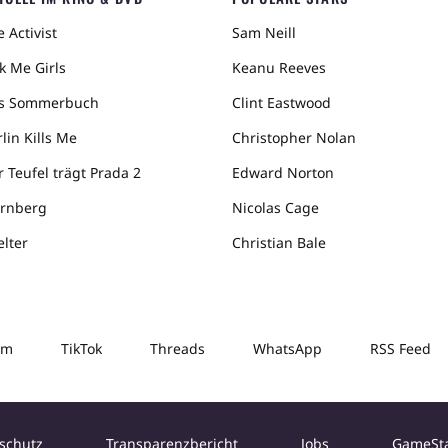
 Activist
Sam Neill
k Me Girls
Keanu Reeves
s Sommerbuch
Clint Eastwood
lin Kills Me
Christopher Nolan
r Teufel trägt Prada 2
Edward Norton
rnberg
Nicolas Cage
elter
Christian Bale
am
TikTok
Threads
WhatsApp
RSS Feed
schutz
Transparenzbericht
Jobs
GameSt