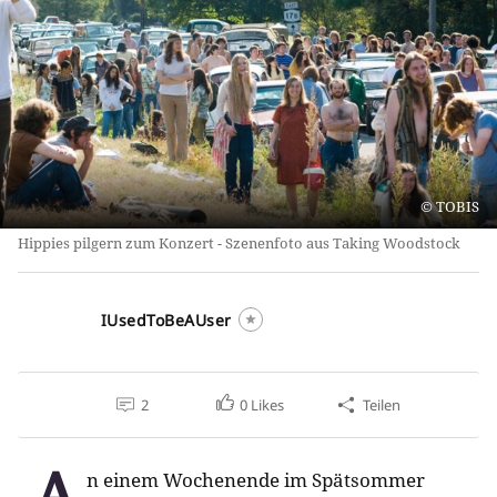
TOBIS
Hippies pilgern zum Konzert - Szenenfoto aus Taking Woodstock
IUsedToBeAUser
2
0
Likes
Teilen
A
n einem Wochenende im Spätsommer