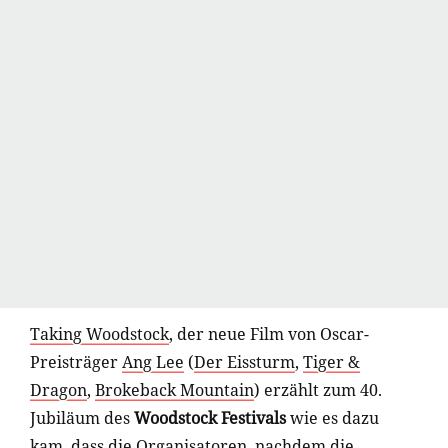
Taking Woodstock
, der neue Film von Oscar-
Preisträger
Ang Lee
(
Der Eissturm
,
Tiger &
Dragon
,
Brokeback Mountain
) erzählt zum 40.
Jubiläum des
Woodstock Festivals
wie es dazu
kam, dass die Organisatoren, nachdem die