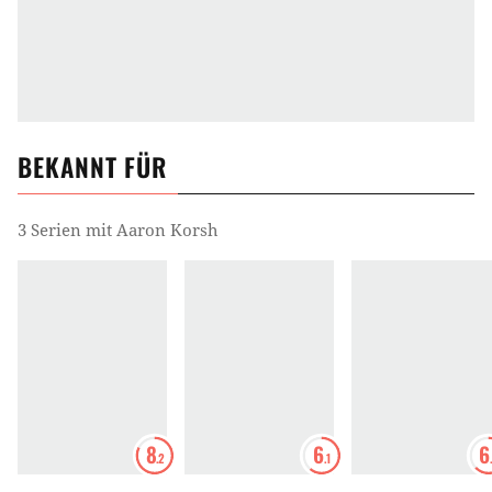
BEKANNT FÜR
3 Serien mit Aaron Korsh
8
6
6
.2
.1