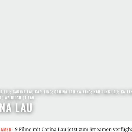
A LIU; CARINA LAU KAR-LING; CARINA LAU KA-LING; KAR-LING LAU; KA-LING
5
| WEIBLICH | 1 FAN
NA LAU
EAMEN:
9 Filme mit Carina Lau jetzt zum Streamen verfügb