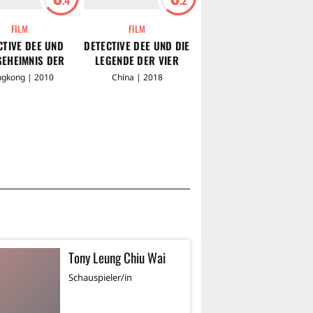
FILM
FILM
FILM
CTIVE DEE UND
DETECTIVE DEE UND DIE
DETECTIVE DEE UND
GEHEIMNIS DER
LEGENDE DER VIER
DER FLUCH DES
NTOMFLAMMEN
HIMMLISCHEN KÖNIGE
SEEUNGEHEUERS
gkong | 2010
China | 2018
China | 2013
Tony Leung Chiu Wai
M
Schauspieler/in
Sc