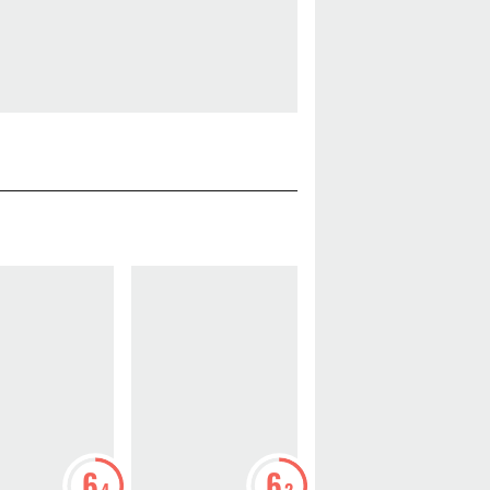
6
6
6
.4
.2
.5