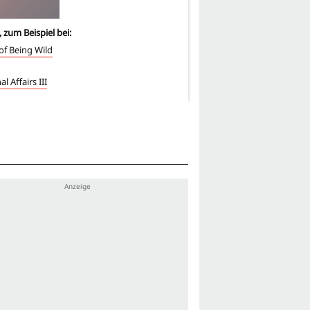
, zum Beispiel bei:
6
-mal, zum Beispiel bei:
of Being Wild
Days of Being Wild
2046
al Affairs III
Projekt B - Jackie Chan