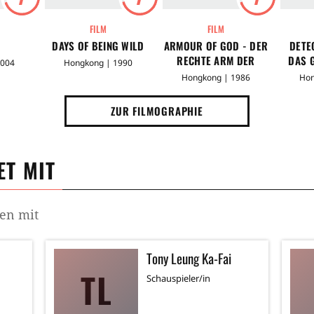
FILM
FILM
DAYS OF BEING WILD
ARMOUR OF GOD - DER
DETE
RECHTE ARM DER
DAS 
2004
Hongkong | 1990
GÖTTER
PHA
Hongkong | 1986
Hon
ZUR FILMOGRAPHIE
T MIT
en mit
Tony Leung Ka-Fai
TL
Schauspieler/in