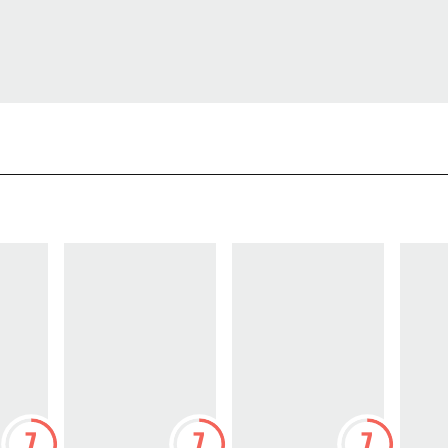
7
7
7