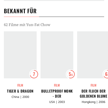
BEKANNT FÜR
62 Filme mit Yun-Fat Chow
7
5
6
.5
FILM
FILM
FILM
TIGER & DRAGON
BULLETPROOF MONK
DER FLUCH DER
- DER
GOLDENEN BLUME
China | 2000
KUGELSICHERE
USA | 2003
Hongkong | 2006
MÖNCH