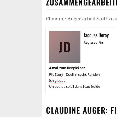
ZUSAMMENGEARBEITE
Claudine Auger
arbeitet oft z
Jacques Deray
JD
Regisseur/in
4
-mal, zum Beispiel bei:
Flic Story - Duell in sechs Runden
Ich glaube
Un peu de soleil dans l'eau froide
CLAUDINE AUGER
: F