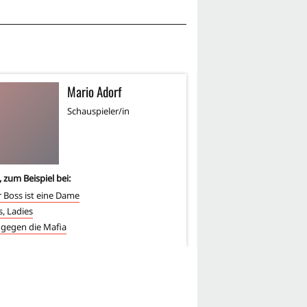
Mario Adorf
L
LB
Schauspieler/in
Sc
, zum Beispiel bei:
3
-mal, zum Beispiel bei:
 Boss ist eine Dame
Reise mit Anita
s, Ladies
Im Blutrausch des Satan
n gegen die Mafia
Mord in Barcelona