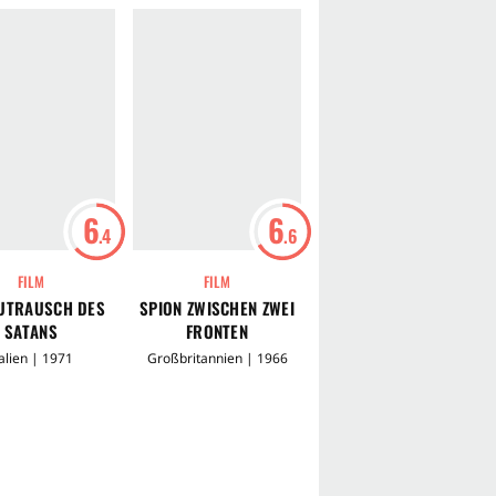
6
6
6
.4
.6
.3
FILM
FILM
FILM
LUTRAUSCH DES
SPION ZWISCHEN ZWEI
FLIC STORY - DUELL IN
SATANS
FRONTEN
SECHS RUNDEN
talien | 1971
Großbritannien | 1966
Frankreich | 1975