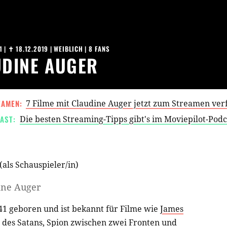
1
|
✝︎ 18.12.2019
| WEIBLICH | 8 FANS
DINE AUGER
EAMEN:
7 Filme mit Claudine Auger jetzt zum Streamen ver
AST:
Die besten Streaming-Tipps gibt's im Moviepilot-Pod
(als
Schauspieler/in
)
ine Auger
1 geboren und ist bekannt für Filme wie
James
 des Satans
,
Spion zwischen zwei Fronten
und