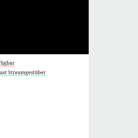
fügbar
cast Streamgestöber