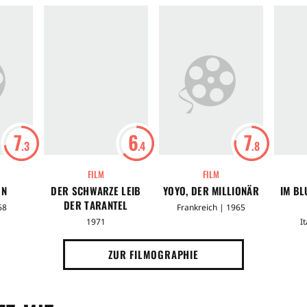
7
6
7
.3
.4
.8
FILM
FILM
ON
DER SCHWARZE LEIB
YOYO, DER MILLIONÄR
IM B
DER TARANTEL
68
Frankreich | 1965
1971
I
ZUR FILMOGRAPHIE