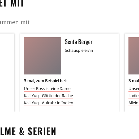
T MIT
usammen mit
Senta Berger
Schauspieler/in
3
-mal, zum Beispiel bei:
3
-mal
Unser Boss ist eine Dame
Unser
Kali-Yug - Göttin der Rache
Ladie
Kali-Yug - Aufruhr in Indien
Allei
ILME & SERIEN