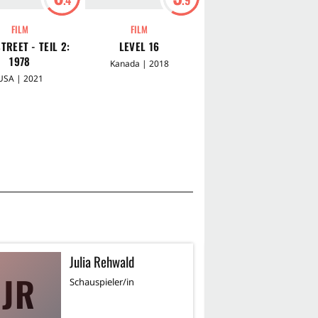
FILM
FILM
FILM
TREET - TEIL 2:
LEVEL 16
GIANT LITTLE ONES
1978
Kanada | 2018
Kanada | 2018
USA | 2021
Julia Rehwald
F
JR
Schauspieler/in
Sc