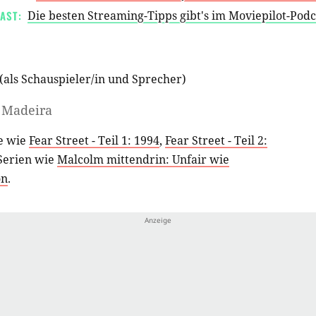
AST:
Die besten Streaming-Tipps gibt's im Moviepilot-Pod
(als
Schauspieler/in
und
Sprecher
)
 Madeira
me wie
Fear Street - Teil 1: 1994
,
Fear Street - Teil 2:
Serien wie
Malcolm mittendrin: Unfair wie
on
.