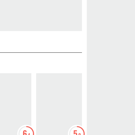
6
5
7
.4
.9
.2