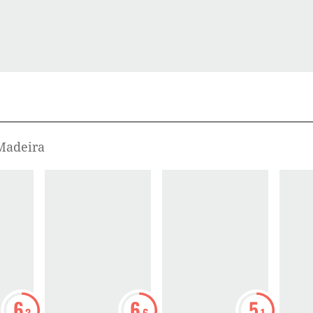
 Madeira
6
6
5
.3
.6
.1