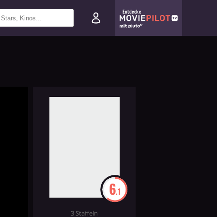
Entdecke
6
.1
3 Staffeln