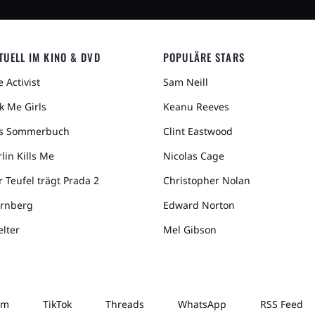
TUELL IM KINO & DVD
POPULÄRE STARS
 Activist
Sam Neill
k Me Girls
Keanu Reeves
s Sommerbuch
Clint Eastwood
lin Kills Me
Nicolas Cage
r Teufel trägt Prada 2
Christopher Nolan
rnberg
Edward Norton
elter
Mel Gibson
am
TikTok
Threads
WhatsApp
RSS Feed