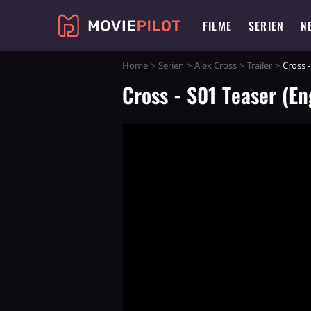
FILME
SERIEN
N
Home
Serien
Alex Cross
Trailer
Cross -
Cross - S01 Teaser (En