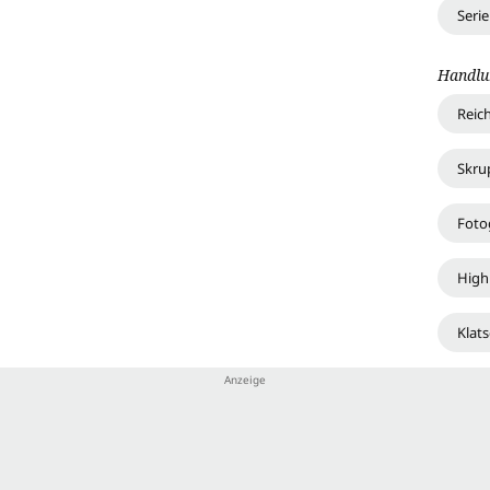
Seri
Handlu
Reic
Skrup
Foto
High
Klat