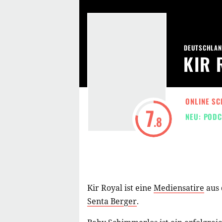
DEUTSCHLAN
KIR 
ONLINE SC
7
NEU: PODC
.8
Kir Royal ist eine
Mediensatire
aus 
Senta Berger
.