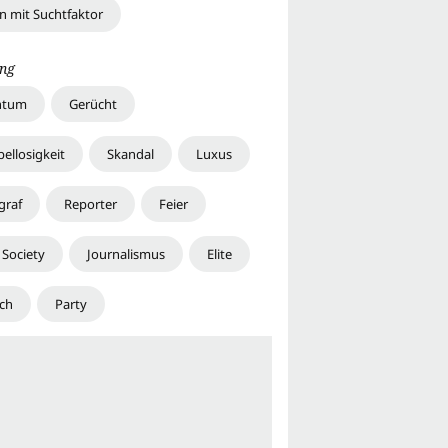
en mit Suchtfaktor
ng
htum
Gerücht
ellosigkeit
Skandal
Luxus
graf
Reporter
Feier
 Society
Journalismus
Elite
sch
Party