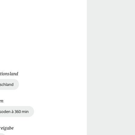
tionsland
schland
en
isoden à 360 min
reigabe