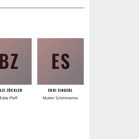
BZ
ES
LLIE ZÖCKLER
ERNI SINGERL
MARIO ADORF
Edda Pfaff
Mutter Schimmerlos
Heinrich Haffenloher