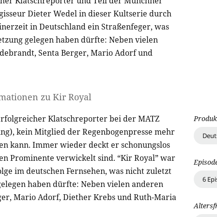
cher Klatschreporter und Teil der Münchner
gisseur Dieter Wedel in dieser Kultserie durch
inerzeit in Deutschland ein Straßenfeger, was
etzung gelegen haben dürfte: Neben vielen
ldebrandt, Senta Berger, Mario Adorf und
rmationen zu
Kir Royal
erfolgreicher Klatschreporter bei der MATZ
Produk
ng), kein Mitglied der Regenbogenpresse mehr
Deut
esten kann. Immer wieder deckt er schonungslos
hen Prominente verwickelt sind. “Kir Royal” war
Episod
olge im deutschen Fernsehen, was nicht zuletzt
6 Ep
elegen haben dürfte: Neben vielen anderen
ger, Mario Adorf, Diether Krebs und Ruth-Maria
Altersf