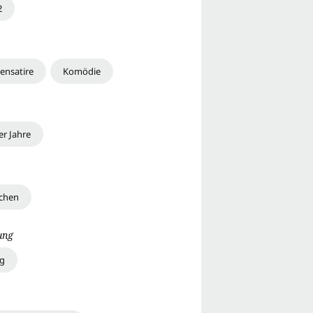
2
ensatire
Komödie
er Jahre
chen
ung
ig