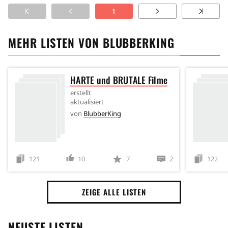
1
MEHR LISTEN VON
BLUBBERKING
HARTE und BRUTALE Filme
erstellt
aktualisiert
von
BlubberKing
121
10
7
2
122
ZEIGE ALLE LISTEN
NEUSTE LISTEN