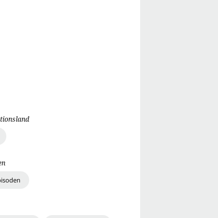
tionsland
en
pisoden