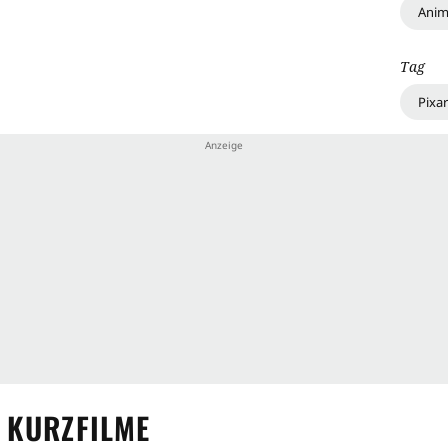
Anim
Tag
Pixar
 KURZFILME