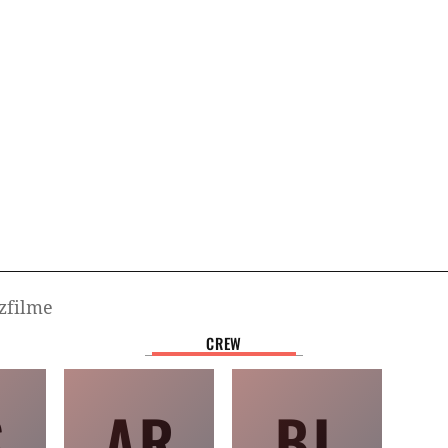
zfilme
CREW
S
AR
BL