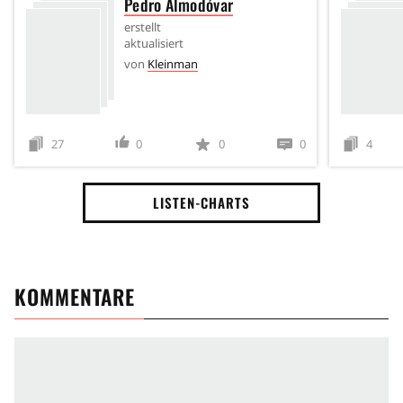
Pedro Almodóvar
erstellt
aktualisiert
von
Kleinman
27
0
0
0
4
LISTEN-CHARTS
KOMMENTARE