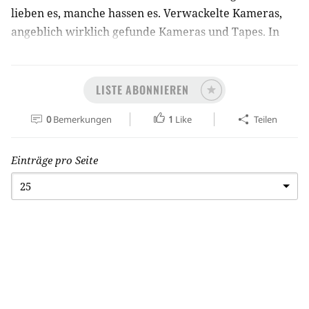
lieben es, manche hassen es. Verwackelte Kameras,
angeblich wirklich gefunde Kameras und Tapes. In
letzten Jahren erlebte das Sub-Genre des Found
Footage Films einen regelrechten Boom.
LISTE ABONNIEREN
0
Bemerkungen
1
Like
Teilen
Einträge pro Seite