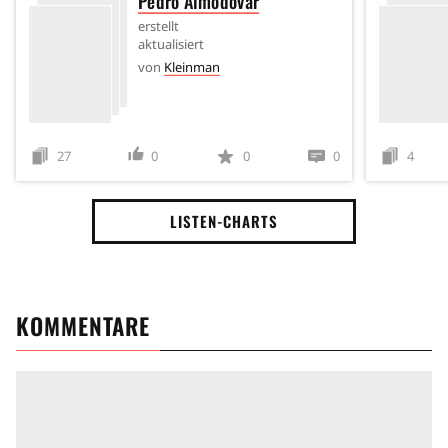
Pedro Almodóvar
erstellt
aktualisiert
von
Kleinman
27
0
0
0
4
LISTEN-CHARTS
KOMMENTARE