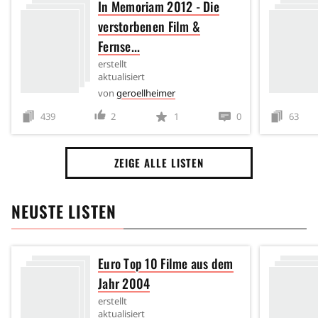
In Memoriam 2012 - Die
verstorbenen Film &
Fernse...
erstellt
aktualisiert
von
geroellheimer
439
2
1
0
63
ZEIGE ALLE LISTEN
NEUSTE LISTEN
Euro Top 10 Filme aus dem
Jahr 2004
erstellt
aktualisiert