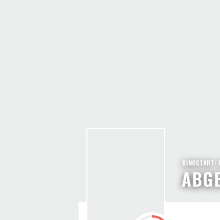
KINOSTART: 
ABG