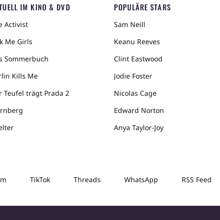
TUELL IM KINO & DVD
POPULÄRE STARS
 Activist
Sam Neill
k Me Girls
Keanu Reeves
s Sommerbuch
Clint Eastwood
lin Kills Me
Jodie Foster
r Teufel trägt Prada 2
Nicolas Cage
rnberg
Edward Norton
elter
Anya Taylor-Joy
am
TikTok
Threads
WhatsApp
RSS Feed