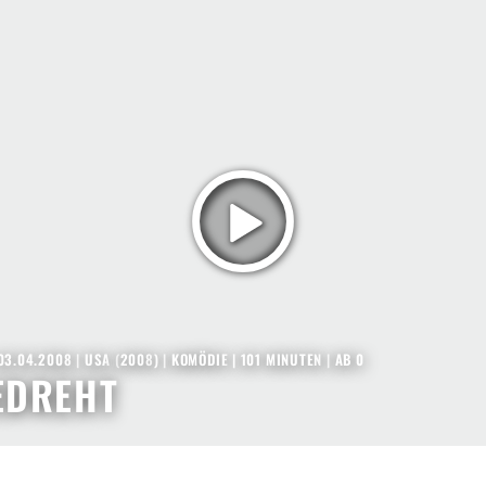
03.04.2008
|
USA
(
2008
) |
KOMÖDIE
| 101 MINUTEN
|
AB 0
EDREHT