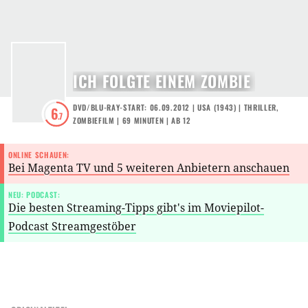
ICH FOLGTE EINEM ZOMBIE
DVD/BLU-RAY-START: 06.09.2012
|
USA
(
1943
) |
THRILLER
,
6
.7
ZOMBIEFILM
| 69 MINUTEN
|
AB 12
ONLINE SCHAUEN:
Bei Magenta TV und 5 weiteren Anbietern anschauen
NEU: PODCAST:
Die besten Streaming-Tipps gibt's im Moviepilot-
Podcast Streamgestöber