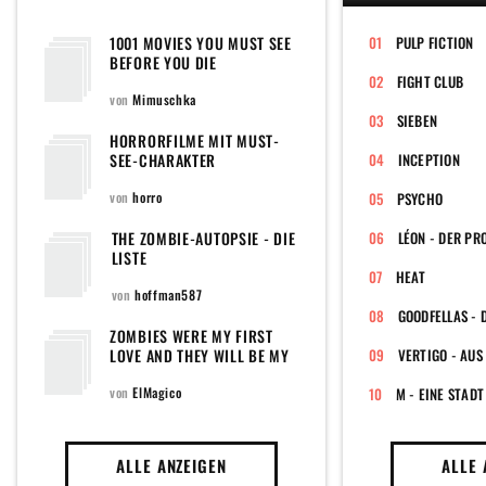
1001 MOVIES YOU MUST SEE
PULP FICTION
BEFORE YOU DIE
FIGHT CLUB
von
Mimuschka
SIEBEN
HORRORFILME MIT MUST-
SEE-CHARAKTER
INCEPTION
von
horro
PSYCHO
THE ZOMBIE-AUTOPSIE - DIE
LÉON - DER PR
LISTE
HEAT
von
hoffman587
ZOMBIES WERE MY FIRST
LOVE AND THEY WILL BE MY
VERTIGO - AUS
LAST....AND THEN THEY WILL
BE MY FIRST LOVE ONCE
von
ElMagico
M - EINE STAD
AGAIN!
ALLE ANZEIGEN
ALLE 