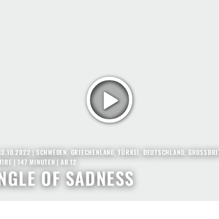
13.10.2022
|
SCHWEDEN
,
GRIECHENLAND
,
TÜRKEI
,
DEUTSCHLAND
,
GROSSBRIT
TIRE
| 147 MINUTEN
|
AB 12
NGLE OF SADNESS