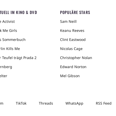
TUELL IM KINO & DVD
POPULÄRE STARS
 Activist
Sam Neill
k Me Girls
Keanu Reeves
s Sommerbuch
Clint Eastwood
lin Kills Me
Nicolas Cage
r Teufel trägt Prada 2
Christopher Nolan
rnberg
Edward Norton
elter
Mel Gibson
am
TikTok
Threads
WhatsApp
RSS Feed