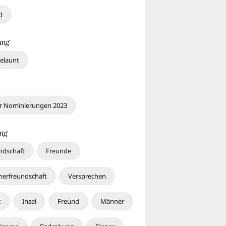
d
ung
elaunt
r Nominierungen 2023
ng
ndschaft
Freunde
erfreundschaft
Versprechen
t
Insel
Freund
Männer