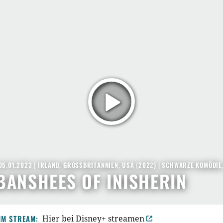
05.01.2023
|
IRLAND
,
GROSSBRITANNIEN
,
USA
(
2022
) |
SCHWARZE KOMÖDIE
BANSHEES OF INISHERIN
IM STREAM:
Hier bei Disney+ streamen