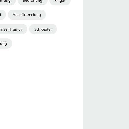
irrung
Bedrohung
Finger
d
Verstümmelung
arzer Humor
Schwester
hung