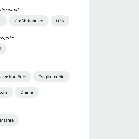
tionsland
d
Großbritannien
USA
reigabe
6
arze Komödie
Tragikomödie
ödie
Drama
er Jahre