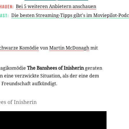
HAUEN:
Bei 5 weiteren Anbietern anschauen
AST:
Die besten Streaming-Tipps gibt's im Moviepilot-Pod
chwarze Komödie
von
Martin McDonagh
mit
ragikomödie
The Banshees of Inisherin
geraten
n eine verzwickte Situation, als der eine dem
e Freundschaft aufkündigt.
es of Inisherin