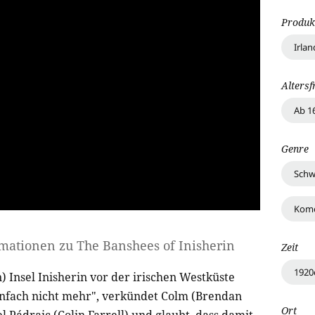
Produk
Irlan
Altersf
Ab 1
Genre
Schw
Kom
rmationen zu
The Banshees of Inisherin
Zeit
1920
n) Insel Inisherin vor der irischen Westküste
infach nicht mehr", verkündet Colm (Brendan
Ort