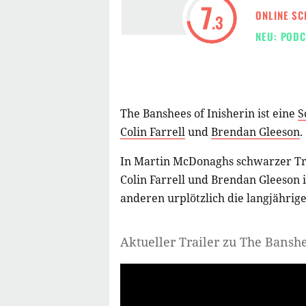
7
ONLINE SC
.3
NEU: PODC
The Banshees of Inisherin ist eine
S
Colin Farrell
und
Brendan Gleeson
.
In Martin McDonaghs schwarzer T
Colin Farrell und Brendan Gleeson i
anderen urplötzlich die langjährig
Aktueller Trailer zu The Banshe