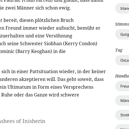
 Pádraic (Colin Farrell) und glaubt, dass damit
die zwei Männer sich schon ewig.
Irlan
t bereit, diesen plötzlichen Bruch
Stimm
ten Freund immer wieder aufsucht, bemüht er
Gutg
tzuerhalten und eine Versöhnung
auch seine Schwester Siobhan (Kerry Condon)
Tag
minic (Barry Keoghan) in die
Osca
ich in einer Pattsituation wieder, in der keiner
Handlu
nderen akzeptieren will. Das geht soweit, dass
Freu
 ein Ultimatum in Form eines Versprechens
 in Ruhe oder das Ganze wird schwere
Männ
Strei
shees of Inisherin