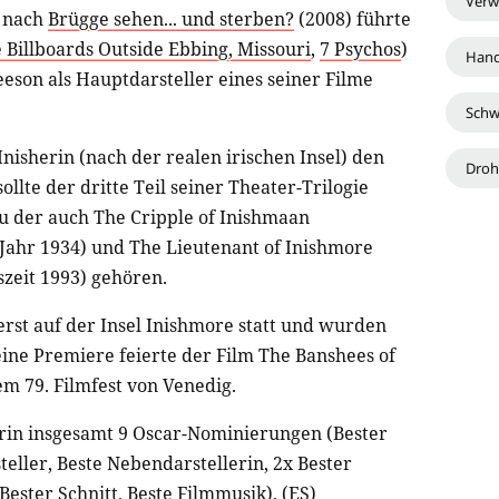
Verw
e nach
Brügge sehen... und sterben?
(2008) führte
 Billboards Outside Ebbing, Missouri
,
7 Psychos
)
Han
eeson als Hauptdarsteller eines seiner Filme
Schw
nisherin (nach der realen irischen Insel) den
Dro
ollte der dritte Teil seiner Theater-Trilogie
zu der auch The Cripple of Inishmaan
 Jahr 1934) und The Lieutenant of Inishmore
zeit 1993) gehören.
erst auf der Insel Inishmore statt und wurden
Seine Premiere feierte der Film The Banshees of
m 79. Filmfest von Venedig.
erin insgesamt 9 Oscar-Nominierungen (Bester
teller, Beste Nebendarstellerin, 2x Bester
ester Schnitt, Beste Filmmusik). (ES)