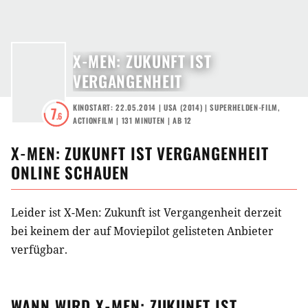
X-MEN: ZUKUNFT IST
VERGANGENHEIT
KINOSTART: 22.05.2014
|
USA
(
2014
) |
SUPERHELDEN-FILM
,
7
.6
ACTIONFILM
| 131 MINUTEN
|
AB 12
X-MEN: ZUKUNFT IST VERGANGENHEIT
ONLINE SCHAUEN
Leider ist X-Men: Zukunft ist Vergangenheit derzeit
bei keinem der auf Moviepilot gelisteten Anbieter
verfügbar.
WANN WIRD
X-MEN: ZUKUNFT IST