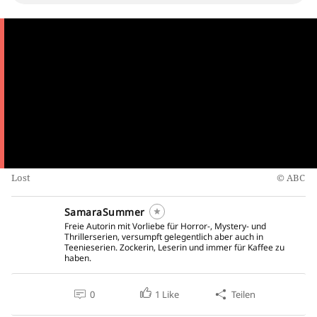
Lost
ABC
SamaraSummer
Freie Autorin mit Vorliebe für Horror-, Mystery- und
Thrillerserien, versumpft gelegentlich aber auch in
Teenieserien. Zockerin, Leserin und immer für Kaffee zu
haben.
0
1
Like
Teilen