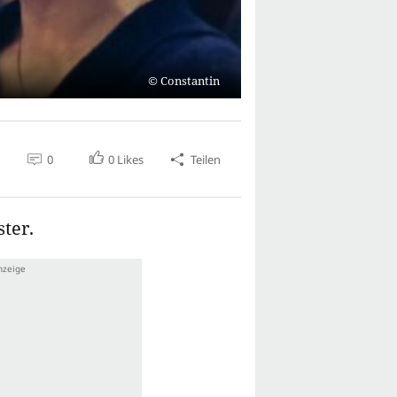
Constantin
0
0
Likes
Teilen
ter.