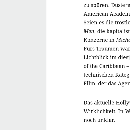
zu spüren. Düster
American Academy 
Seien es die trost
Men
, die kapitali
Konzerne in
Micha
Fürs Träumen war 
Lichtblick im dies
of the Caribbean 
technischen Kateg
Film, der das Agen
Das aktuelle Holly
Wirklichkeit. In 
noch unklar.