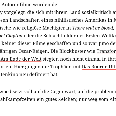
e Autorenfilme wurden der
vorgelegt, die sich mit ihrem Land sozialkritisch 
losen Landschaften eines nihilistisches Amerikas in
N
stische wie religiöse Machtgier in
There will be blood
,
el Clayton
oder die Schlachtfelder des Ersten Weltk
keiner dieser Filme geschaffen und so war
Juno
der
jährigen Oscar-Reigen. Die Blockbuster wie
Transfo
– Am Ende der Welt
siegten noch nicht einmal in i
orien. Hier gingen die Trophäen mit
Das Bourne Ul
tenkino neu definiert hat.
wood setzt voll auf die Gegenwart, auf die problema
Wahlkampfzeiten ein gutes Zeichen; nur weg vom Alt