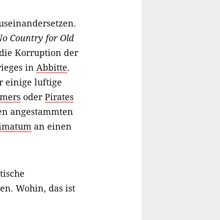
auseinandersetzen.
o Country for Old
 die Korruption der
rieges in
Abbitte
.
 einige luftige
rmers
oder
Pirates
hren angestammten
timatum
an einen
tische
en. Wohin, das ist