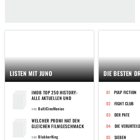
LISTEN MIT JUNO
DIE BESTEN D
IMDB TOP 250 HISTORY:
PULP FICTION
ALLE AKTUELLEN UND
EHEMALIGEN FILME DER
FIGHT CLUB
POPULÄREN TOPLISTE DER
von
BaltiCineManiac
WELTWEIT GRÖSSTEN F
DER PATE
ILMDATENBANK
WELCHER PROMI HAT DEN
GLEICHEN FILMGESCHMACK
DIE VERURTEIL
WIE DU?
von
BlubberKing
SIEBEN