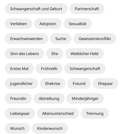
Schwangerschaft und Geburt
Partnerschaft
Verlieben
Adoption
Sexualität
Erwachsenwerden
Suche
Gewissenskonflikt
Sinn des Lebens
Ehe
Weiblicher Held
Erstes Mal
Frühreife
Schwangerschaft
Jugendlicher
Ehekrise
Freund
Ehepaar
Freundin
Abtreibung
Minderjähriger
Liebespaar
Altersunterschied
Trennung
Wunsch
Kinderwunsch