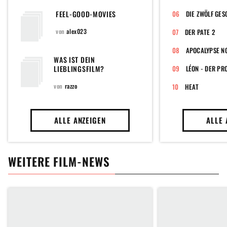
FEEL-GOOD-MOVIES
DIE ZWÖLF GE
von
alex023
DER PATE 2
APOCALYPSE N
WAS IST DEIN
LIEBLINGSFILM?
LÉON - DER PR
von
razzo
HEAT
ALLE ANZEIGEN
ALLE 
WEITERE FILM-NEWS