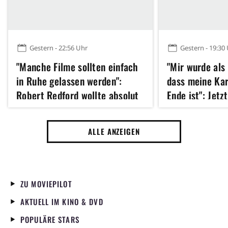
Gestern - 22:56 Uhr
Gestern - 19:30
"Manche Filme sollten einfach
"Mir wurde als
in Ruhe gelassen werden":
dass meine Kar
Robert Redford wollte absolut
Ende ist": Jetz
kein Remake dieses Klassikers
Hathaway 43 u
der 70er Jahre
erfolgreichste
ALLE ANZEIGEN
Jahres gedreht
ZU MOVIEPILOT
AKTUELL IM KINO & DVD
POPULÄRE STARS