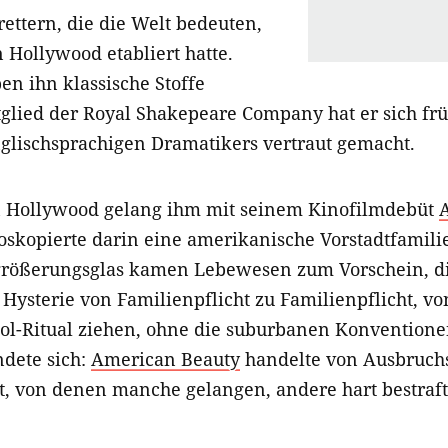
ettern, die die Welt bedeuten,
n Hollywood etabliert hatte.
n ihn klassische Stoffe
tglied der Royal Shakepeare Company hat er sich fr
nglischsprachigen Dramatikers vertraut gemacht.
n Hollywood gelang ihm mit seinem Kinofilmdebüt
skopierte darin eine amerikanische Vorstadtfamili
größerungsglas kamen Lebewesen zum Vorschein, d
Hysterie von Familienpflicht zu Familienpflicht, vo
ool-Ritual ziehen, ohne die suburbanen Konventione
ndete sich:
American Beauty
handelte von Ausbruch
lt, von denen manche gelangen, andere hart bestraf