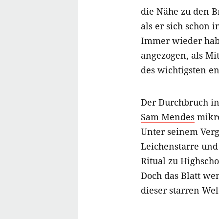
die Nähe zu den Br
als er sich schon i
Immer wieder habe
angezogen, als Mi
des wichtigsten e
Der Durchbruch i
Sam Mendes
mikro
Unter seinem Ver
Leichenstarre und 
Ritual zu Highsch
Doch das Blatt we
dieser starren We