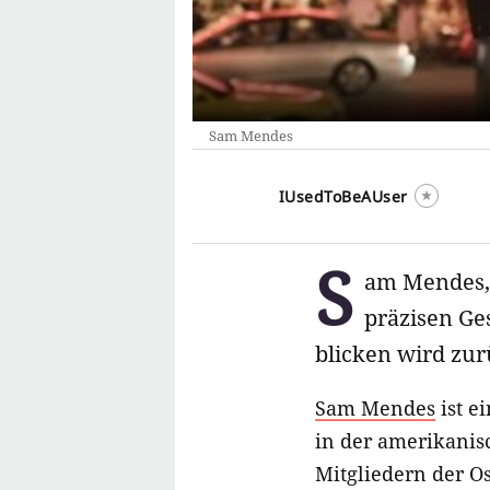
Sam Mendes
IUsedToBeAUser
S
am Mendes, 
präzisen Ge
blicken wird zu
Sam Mendes
ist e
in der amerikanisc
Mitgliedern der O