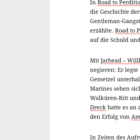
In
Road to Perditi
die Geschichte der
Gentleman-Gangste
erzählte.
Road to P
auf die Schuld un
Mit
Jarhead – Wi
negieren: Er legte
Gemetzel unterhalt
Marines sehen si
Walküren-Ritt und
Dreck
hatte es an
den Erfolg von
Am
In
Zeiten des Aufr