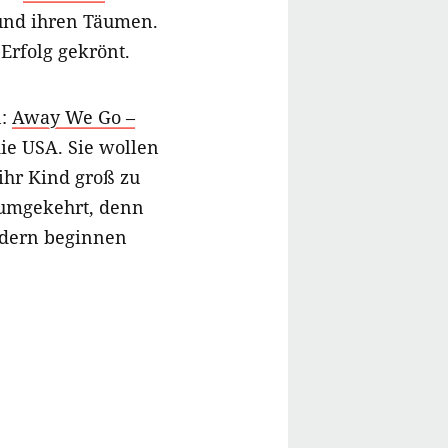
 und ihren Täumen.
Erfolg gekrönt.
n:
Away We Go –
ie USA. Sie wollen
ihr Kind groß zu
umgekehrt, denn
ndern beginnen