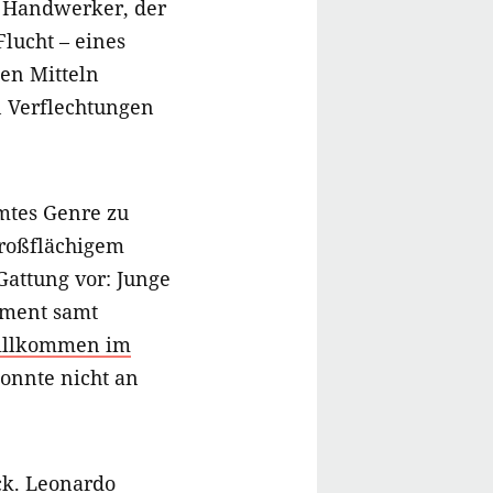
r Handwerker, der
Flucht – eines
en Mitteln
n Verflechtungen
amtes Genre zu
großflächigem
Gattung vor: Junge
ement samt
Willkommen im
onnte nicht an
ck.
Leonardo