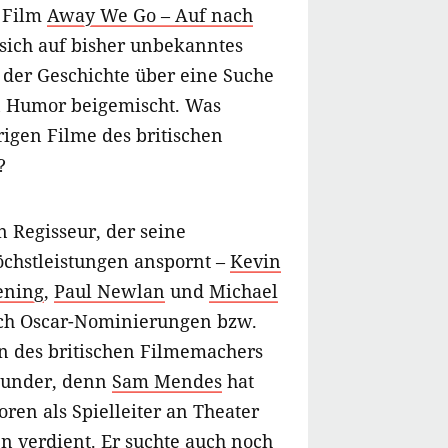
 Film
Away We Go – Auf nach
sich auf bisher unbekanntes
t der Geschichte über eine Suche
n Humor beigemischt. Was
rigen Filme des britischen
?
in Regisseur, der seine
öchstleistungen anspornt –
Kevin
ening
,
Paul Newlan
und
Michael
ch Oscar-Nominierungen bzw.
 des britischen Filmemachers
Wunder, denn
Sam Mendes
hat
oren als Spielleiter an Theater
 verdient. Er suchte auch noch