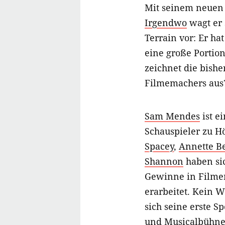
Mit seinem neuen
Irgendwo
wagt er 
Terrain vor: Er ha
eine große Portio
zeichnet die bishe
Filmemachers aus
Sam Mendes
ist e
Schauspieler zu H
Spacey
,
Annette B
Shannon
haben si
Gewinne in Filmen
erarbeitet. Kein 
sich seine erste Sp
und Musicalbühnen