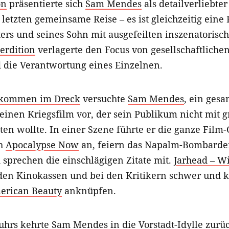
on
präsentierte sich
Sam Mendes
als detailverliebte
 letzten gemeinsame Reise – es ist gleichzeitig eine 
rs und seines Sohn mit ausgefeilten inszenatorisch
erdition
verlagerte den Focus von gesellschaftliche
d die Verantwortung eines Einzelnen.
llkommen im Dreck
versuchte
Sam Mendes
, ein ges
 einen Kriegsfilm vor, der sein Publikum nicht mit 
en wollte. In einer Szene führte er die ganze Film-
ch
Apocalypse Now
an, feiern das Napalm-Bombard
 sprechen die einschlägigen Zitate mit.
Jarhead – 
 den Kinokassen und bei den Kritikern schwer und k
erican Beauty
anknüpfen.
uhrs
kehrte
Sam Mendes
in die Vorstadt-Idylle zurü