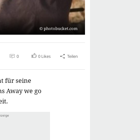
photobucket.com
0
0
Likes
Teilen
t für seine
lms Away we go
it.