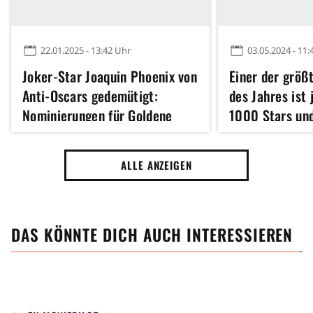
22.01.2025 - 13:42 Uhr
03.05.2024 - 11:
Joker-Star Joaquin Phoenix von
Einer der größt
Anti-Oscars gedemütigt:
des Jahres ist 
Nominierungen für Goldene
1000 Stars und
Himbeere 2025 knöpfen sich
man kaum glau
auch Marvel-Desaster vor
ALLE ANZEIGEN
DAS KÖNNTE DICH AUCH INTERESSIEREN