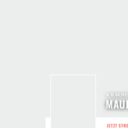
✶ 13.04.192
MAU
JETZT STR