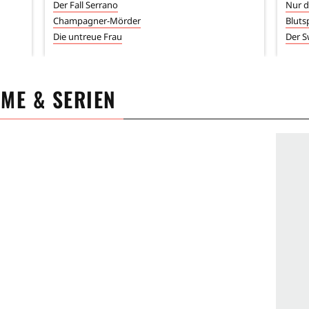
Der Fall Serrano
Nur d
Champagner-Mörder
Bluts
Die untreue Frau
Der 
LME & SERIEN