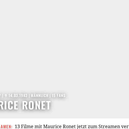
7
|
✝︎ 14.03.1983
| MÄNNLICH | 15 FANS
RICE RONET
EAMEN:
13 Filme mit Maurice Ronet jetzt zum Streamen ve