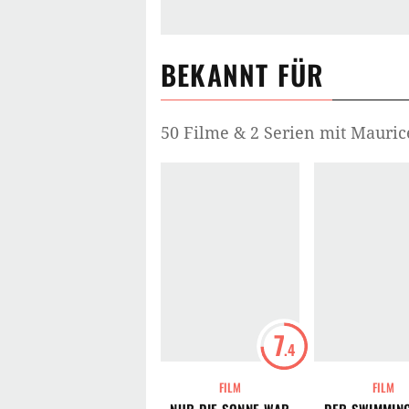
BEKANNT FÜR
50 Filme & 2 Serien mit Mauric
7
.4
FILM
FILM
NUR DIE SONNE WAR
DER SWIMMIN