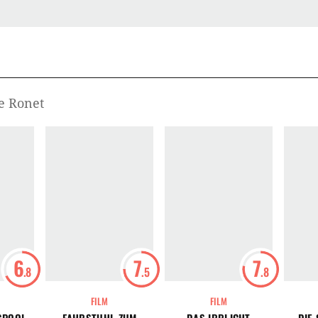
e Ronet
6
7
7
.8
.5
.8
FILM
FILM
GPOOL
FAHRSTUHL ZUM
DAS IRRLICHT
DIE 