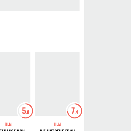
5
7
7
.8
.4
.3
FILM
FILM
FILM
STRASSE VON K
DIE UNTREUE FRAU
AUSGERECHNET IHR