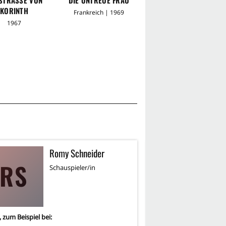
ORINTH
STIEFVATER
Frankreich | 1969
1967
1981
Romy Schneider
R
RS
Schauspieler/in
Sc
, zum Beispiel bei:
4
-mal, zum Beispiel bei: