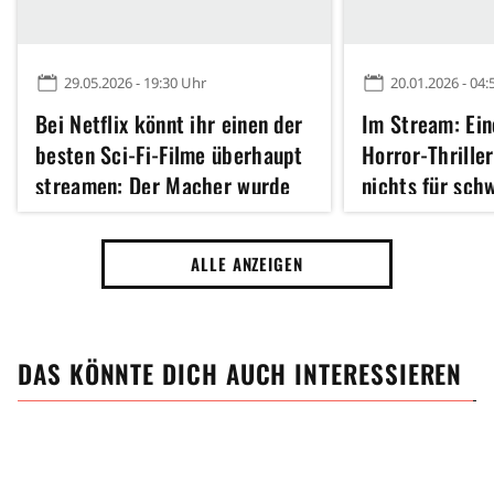
29.05.2026 - 19:30 Uhr
20.01.2026 - 04:
Bei Netflix könnt ihr einen der
Im Stream: Ein
besten Sci-Fi-Filme überhaupt
Horror-Thriller
streamen: Der Macher wurde
nichts für sch
auf 23 Millionen verklagt, weil
die Geschichte geklaut sein
ALLE ANZEIGEN
soll
DAS KÖNNTE DICH AUCH INTERESSIEREN