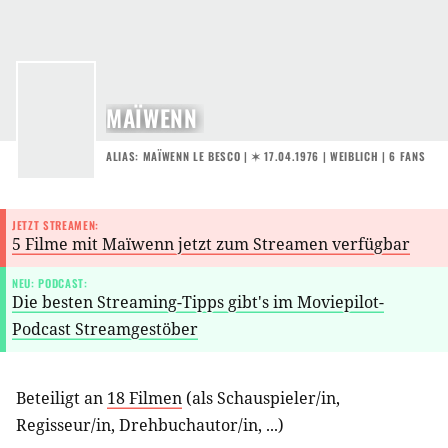
MAÏWENN
ALIAS: MAÏWENN LE BESCO |
✶ 17.04.1976
| WEIBLICH | 6 FANS
JETZT STREAMEN:
5 Filme mit Maïwenn jetzt zum Streamen verfügbar
NEU: PODCAST:
Die besten Streaming-Tipps gibt's im Moviepilot-
Podcast Streamgestöber
Beteiligt an
18 Filmen
(als
Schauspieler/in
,
Regisseur/in
,
Drehbuchautor/in
, ...)